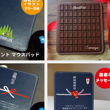
ラクターで作る ロゴマウ
おいしそうな マウスパッド 「チョコ
/ オリジナル印刷 会社ロ
ート」 バレンタイン 餞別 記念品
¥4,400
¥3,300
ベルティ ギフト 記念品
ド 熨斗タイプ オリジナル
お祝い マウスパッド カスタムメイド 
祝
リジナル 名入れマウスパット
¥3,300
¥3,300
い 記念品に