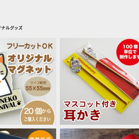
ジナルグッズ
フリーカット ロゴ・チーム
オリジナル 耳かき マスコット付き 10
リジナル 20個以上ご購
本 台紙付き ロゴ キャラクター 記念
¥990
¥44,000
入ください
販促品 オリジナルグッズ