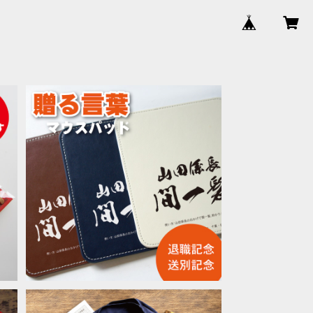
0
マウスパッド「贈る言葉」 オリジナル 印
品
刷 名入れ 光学マウスOK 餞別 御祝い
¥3,300
記念品に