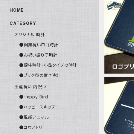
HOME
CATEGORY
ロゴ・キャ
スパッド 
オリジナル 時計
ゴ ノ
●開業祝いロゴ時計
●お祝い振り子時計
●懐中時計・小型タイプの時計
●ブック型の置き時計
出産祝い 内祝い
●Happy Bird
●ハッピースキップ
マウスパッ
●風船アニマル
印刷 名入れ 光学マウスOK 餞別 御
●コウノトリ