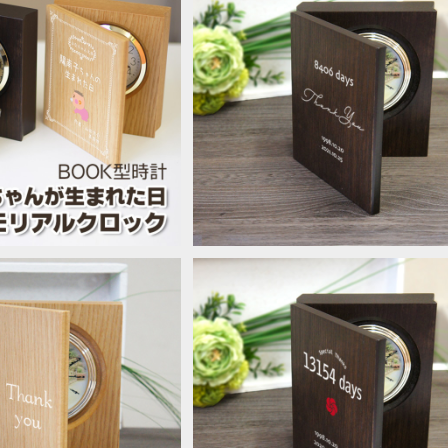
内祝い・ご両親へお返しギフ
感謝のブック型置き時計 「シンプル
型時計「赤ちゃんが生まれた
ォント」 オーダーメイド 子育て修了
¥19,800
¥19,800
クロック」 オーダーメイド
子育て感謝状 結婚式両親へプレゼ
計【送料無料商品】
ト 記念品贈呈
ク型置き時計 「カラーリ
感謝のブック型置き時計 「結び」オ
ーダーメイド 子育て修了証
ダーメイド 子育て修了証 子育て感
¥19,800
¥19,800
状 結婚式両親へプレゼン
状 結婚式両親へプレゼント 記念品
ト 記念品贈呈
呈