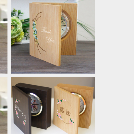
フ
感謝のブック型置き時計 「ブルース
証
ター」オーダーメイド 子育て修了証 子
¥19,800
ン
育て感謝状 結婚式両親へプレゼント
記念品贈呈
ー
子育て感謝状 ブック型置き時計 さく
謝
ら 結婚式両親へプレゼント 記念品
¥19,800
贈
贈呈【送料無料】