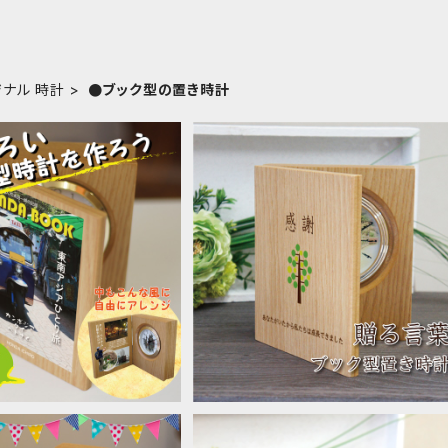
ジナル 時計
●ブック型の置き時計
時計 フリーデザイン ロゴ
ブック型置き時計「贈る言葉」感謝
ーク オリジナルデータ入稿
退職祝い 永年勤続記念品
¥25,800
¥19,800
品、周年記念、退職祝いにお
すすめ