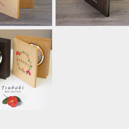
状 ブック型置き時計 椿
へプレゼント 記念品贈呈
¥19,800
【送料無料】