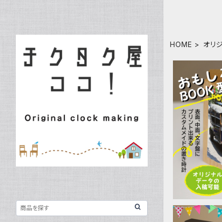
HOME
オリ
ブック型置き
イラスト マ
OK 記念