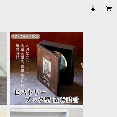
状
ブック型時計「ヒストリー」就任記念 周
年記念 永年勤続 退職記念
¥25,800