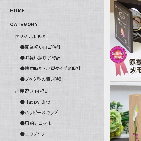
HOME
CATEGORY
出産祝い・
ト ブック
オリジナル 時計
日メモリアル
時
●開業祝いロゴ時計
●お祝い振り子時計
●懐中時計・小型タイプの時計
●ブック型の置き時計
出産祝い 内祝い
●Happy Bird
●ハッピースキップ
感謝のブッ
●風船アニマル
ーリー」オ
子育て感謝
●コウノトリ