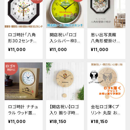
ロゴ時計「八角
開店祝い「ロゴ
思い出写真館
形30.2センチ壁
入シルバー枠31
八角形壁掛け時
掛け時計」幸運
センチ壁掛け時
計 30.2cm 写
¥11,000
¥11,000
¥11,000
を刻む八角形
計」オーダーメイ
真で作るオリジ
開店祝い 開業
ド 壁掛け時計
ナル時計 オリ
祝い 開院祝い
スタンダード
ジナル オーダー
メイド 時計
ロゴ時計 ナチュ
【開店祝い】ロゴ
会社ロゴ薄くプ
ラル ウッド置き
入り 振り子時計
リント 丸型 お祝
時計 開業祝い
オーダーメイド
い振り子時計 電
¥11,000
¥18,150
¥18,150
開院祝い 周年
電波 壁掛け時
波時計 開店祝