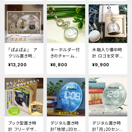
記念 イラスト マ
計 - 開業祝い
い開業祝い
ーク オリジナル
おしゃれな名入
データ入稿OK
れギフト
「ぽよぽよ」 ア
キーホルダー付
木箱入り懐中時
クリル置き時
きのチャーム時
計 ロゴを文字盤
計 オーダーメ
計 名入れ
や木箱にオリジ
¥13,200
¥6,800
¥9,900
イドの出産祝い
ナル印刷した記
内祝い お返しギ
念品に
フト 誕生日
ブック型置き時
デジタル置き時
デジタル置き時
計 フリーデザイ
計「地球」20セン
計「月」20センチ