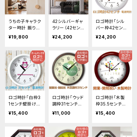
うちの子キャラク
42シルバーギャ
ロゴ時計「シル
ター時計 振り子
ラリー（42センチ
バー枠42センチ
時計（電波時計）
壁掛け電波時
壁掛け時計」電
¥19,800
¥24,200
¥24,200
|誕生日,新居祝
計）｜オーダー
波時計 開業祝
い,結婚祝いにオ
メイド写真時計
い 開院祝い 開
ーダーメイドギ
愛車、ベストショ
店祝い
フト
ットなど、人生の
絶景を切り取る
ロゴ時計「白枠3
ロゴ時計「ウッド
ロゴ時計「木製
1センチ壁掛け時
調枠31センチ壁
枠35.5センチ壁
計」電波時計
掛け時計」 開店
掛け時計」 開業
¥15,400
¥11,000
¥15,400
開業祝い 開院
祝い 開業祝い
祝い 開店祝い
祝い 開店祝い
開院祝い
開院祝いに