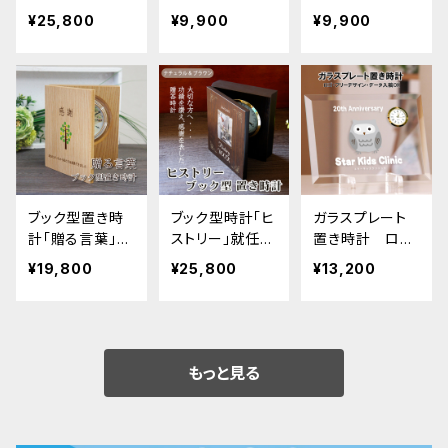
ン ロゴ イラスト
チ ロゴ イラスト
ロゴ イラスト マ
¥25,800
¥9,900
¥9,900
マーク オリジナ
マーク メッセー
ーク メッセージ
ルデータ入稿OK
ジ印刷 オリジナ
印刷 オリジナル
記念品、周年
ルデータ入稿OK
データ入稿OK
記念、退職祝い
におすすめ
ブック型置き時
ブック型時計「ヒ
ガラスプレート
計「贈る言葉」感
ストリー」就任記
置き時計 ロゴ
謝状 退職祝い
念 周年記念 永
イラスト マーク
¥19,800
¥25,800
¥13,200
永年勤続記念品
年勤続 退職記
オリジナルデー
念
タ入稿OK 開
業祝 表彰 退職
祝 贈り物
もっと見る