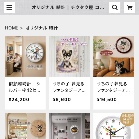
オリジナル 時計 | チクタク屋 ココ！
写真時計・名入れ・オーダーメイド
時計の通販
HOME
オリジナル 時計
似顔絵時計 シ
うちの子 夢見る
うちの子夢見る
ルバー枠42セン
ファンタジーア
ファンタジーア
チ壁掛け電波時
ートキャンバス 3
ートクロック
¥24,200
¥6,600
¥16,500
計 ｜ 開院祝い
3×24センチ キ
（ウッドブラウン
開業祝い 誕生
ャンバス印刷
掛け時計 35.5c
日 贈答品
m） 写真を送っ
てファンタジーワ
ールドに