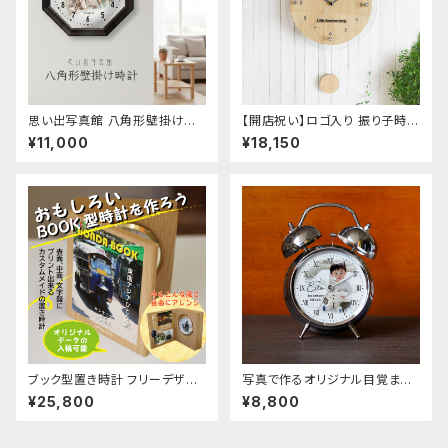
思い出写真館 八角形壁掛け時
【開店祝い】ロゴ入り 振り子時計
計 30.2cm 写真で作るオリジ
オーダーメイド 電波 壁掛け時
¥11,000
¥18,150
ナル時計 オリジナル オーダー
計 - 開業祝い おしゃれな名入
メイド 時計
れギフト
ブック型置き時計 フリーデザイ
写真で作るオリジナル目覚まし
ン ロゴ イラスト マーク オリジ
時計 ツインベル型目覚まし時
¥25,800
¥8,800
ナルデータ入稿OK 記念品、周
計 オリジナル オーダーメイド
年記念、退職祝いにおすすめ
時計