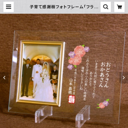
子育て感謝樹フォトフレーム「フラワ
ー」写真サービス判用 | チクタク屋 コ
コ！ 写真時計・名入れ・オーダーメイ
ド時計の通販