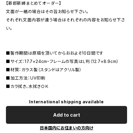
【新郎新婦まとめてオーダー】
文面が一緒の場合はその旨お知らせ下さい。
それぞれ文面内容が違う場合はそれぞれの内容をお知らせ下さ
い。
■製作期間は原稿を頂いてからおおよそ10日間です
■サイズ：17.7×24cm・フレームの写真はＬ判（12.7×8.9cm）
■材質：ガラス製（スタンドはアクリル製）
■加工方法：UV印刷
■カラ拭き、水拭きＯＫ
International shipping available
Add to cart
日本国内にお住まいの方向け