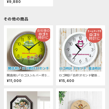
¥9,880
その他の商品
開店祝い「ロゴ入シルバー枠31
ロゴ時計「白枠31センチ壁掛け
センチ壁掛け時計」オーダーメイ
時計」電波時計 開業祝い 開院
¥11,000
¥15,400
ド 壁掛け時計 スタンダード
祝い 開店祝い