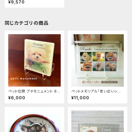
¥9,570
ット位牌
同じカテゴリの商品
ペット位牌 プチモニュメント 8×
ペットメモリアル「思い出いっぱ
8cmの小さなメモリアル 思い出
い」 ガラスプレート 写真印刷6
¥6,000
¥11,000
写真で作ります
枚 ペット位牌 御仏前