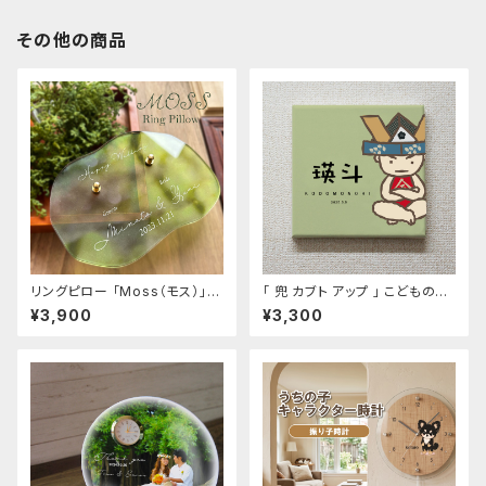
その他の商品
リングピロー 「Moss（モス）」
「 兜 カブト アップ 」 こどもの日
アクリル製 お名前 日付入ります
キャンバス 18×18cm 端午の節
¥3,900
¥3,300
句 お名前入り壁飾り