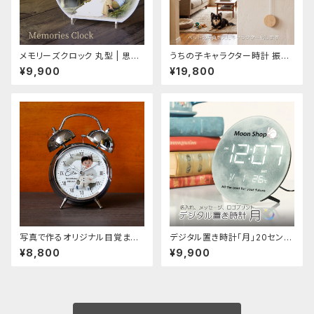
メモリーズクロック 丸型 | 思い
うちの子キャラクター時計 振り
出写真時計| 結婚式記念品贈呈
子時計（電波時計）|誕生日,新居
¥9,900
¥19,800
両親プレゼント
祝い,結婚祝いにオーダーメイド
ギフト
写真で作るオリジナル目覚まし
デジタル置き時計「月」20センチ
時計 ツインベル型目覚まし時
ロゴ イラスト マーク メッセージ
¥8,800
¥9,900
計 オリジナル オーダーメイド
印刷 オリジナルデータ入稿OK
時計