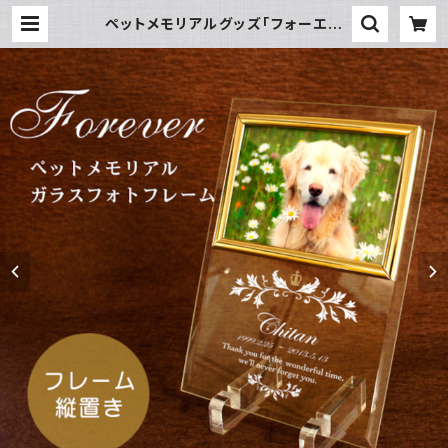
ペットメモリアルグッズ「フォーエバ
ー・フォトフレーム」名入れ ペット位牌
| チクタク屋 ココ！ 写真時計・名入
れ・オーダーメイド時計の通販