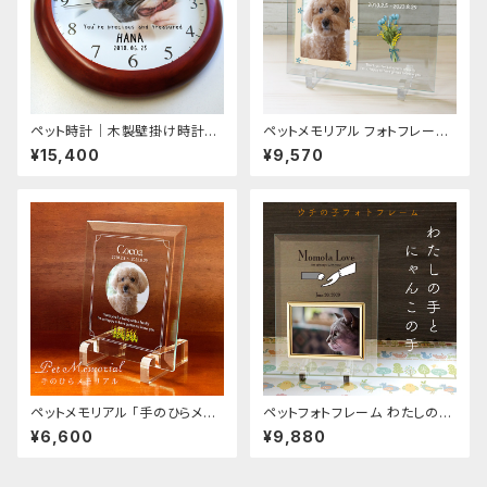
ペット時計｜木製壁掛け時計3
ペットメモリアル フォトフレーム
5.5センチ 写真プリント オーダ
「チューリップとミモザをあなた
¥15,400
¥9,570
ーメイド 時計
に」 ペット位牌 名入れ 御仏前
記念品
ペットメモリアル 「手のひらメモ
ペットフォトフレーム わたしの手
リアル」 12×14cmガラス楯 思い
とにゃんこの手 オーダーメイド
¥6,600
¥9,880
出写真 ペット位牌 御仏前
名入れ