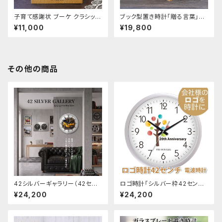
子育て感謝状 ブーケ クラシック
ブック型置き時計「贈る言葉」感
| ウッドプレート置き時計 親へ
謝状 退職祝い 永年勤続記念品
¥11,000
¥19,800
贈る 記念品贈呈
その他の商品
42シルバーギャラリー（42セン
ロゴ時計「シルバー枠42センチ
チ壁掛け電波時計）｜オーダー
壁掛け時計」電波時計 開業祝
¥24,200
¥24,200
メイド写真時計 愛車、ベストショ
い 開院祝い 開店祝い
ットなど、人生の絶景を切り取る