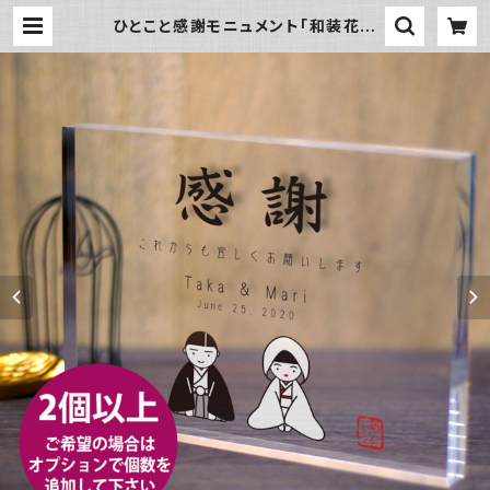
ひとこと感謝モニュメント「和装花婿
花嫁さん」クリアなアクリル楯 結婚式
両親プレゼント 記念品贈呈【送料無料
商品】 | チクタク屋 ココ！ 写真時
計・名入れ・オーダーメイド時計の通
販