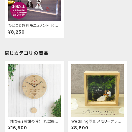
ひとこと感謝モニュメント「和装
花婿花嫁さん」クリアなアクリル
¥8,250
楯 結婚式両親プレゼント 記念
品贈呈【送料無料商品】
同じカテゴリの商品
「結び花」感謝の時計 丸型振り
Wedding写真 メモリープレー
子電波時計 結婚式 親プレゼン
ト | 白木フレーム付き | 結婚式
¥16,500
¥8,800
ト 子育て感謝状
記念品贈呈 親プレゼント 子育