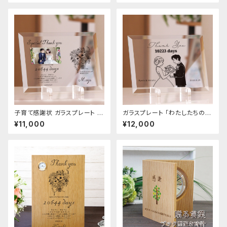
て感謝状
子育て感謝状 ガラスプレート ブ
ガラスプレート 「わたしたちのウ
ーケ | 写真プリント 親へ贈る 記
ェディングイラスト 」 結婚式 親
¥11,000
¥12,000
念品贈呈
へプレゼント 子育て修了証 記
念品贈呈