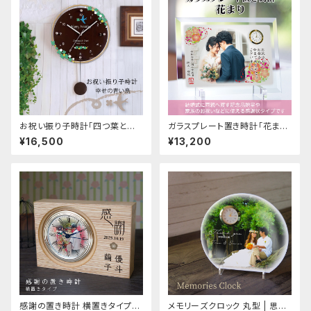
お祝い振り子時計「四つ葉と青
ガラスプレート置き時計「花ま
い鳥 」お名前 メッセージ入 パー
り」 写真印刷 子育て感謝状 結
¥16,500
¥13,200
ソナルギフト オーダーメイド
婚式 記念品贈呈 結婚祝い
感謝の置き時計 横置きタイプ
メモリーズクロック 丸型 | 思い