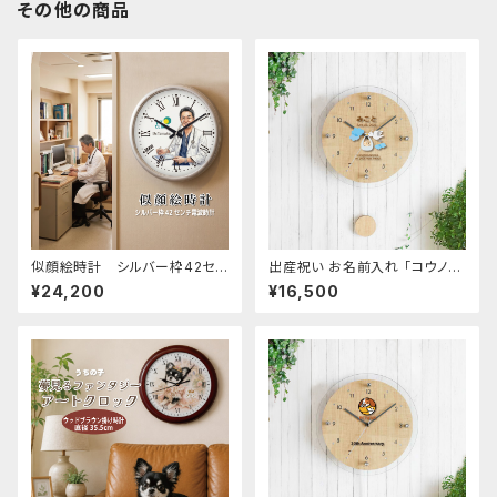
その他の商品
似顔絵時計 シルバー枠42セン
出産祝い お名前入れ 「コウノト
チ壁掛け電波時計 ｜ 開院祝い
リ」 振り子時計 オーダーメイド
¥24,200
¥16,500
開業祝い 誕生日 贈答品
送料無料