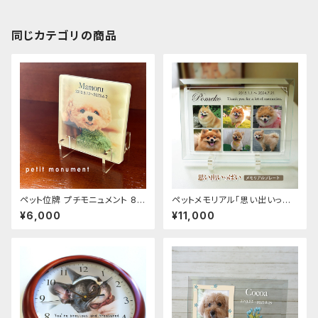
同じカテゴリの商品
ペット位牌 プチモニュメント 8×
ペットメモリアル「思い出いっぱ
8cmの小さなメモリアル 思い出
い」 ガラスプレート 写真印刷6
¥6,000
¥11,000
写真で作ります
枚 ペット位牌 御仏前