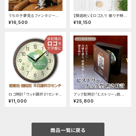
うちの子夢見るファンタジーア
【開店祝い】ロゴ入り 振り子時計
ートクロック （ウッドブラウン掛
オーダーメイド 電波 壁掛け時
¥16,500
¥18,150
け時計 35.5cm） 写真を送って
計 - 開業祝い おしゃれな名入
ファンタジーワールドに
れギフト
ロゴ時計「ウッド調枠31センチ壁
ブック型時計「ヒストリー」就任
掛け時計」 開店祝い 開業祝い
記念 周年記念 永年勤続 退職記
¥11,000
¥25,800
開院祝い
念
商品一覧に戻る