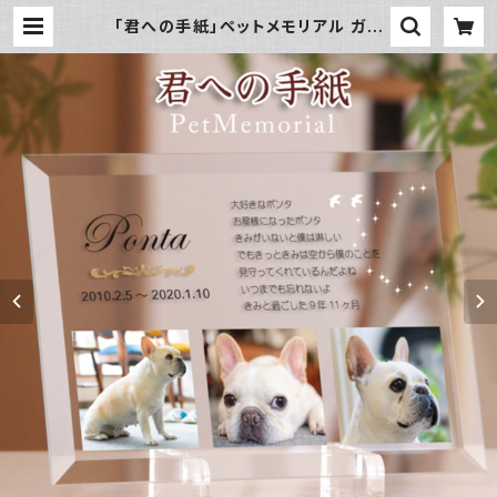
「君への手紙」ペットメモリアル ガラ
ス製 モニュメント 写真3枚 ペット位
牌 御仏前 | チクタク屋 ココ！ 写真
時計・名入れ・オーダーメイド時計の
通販