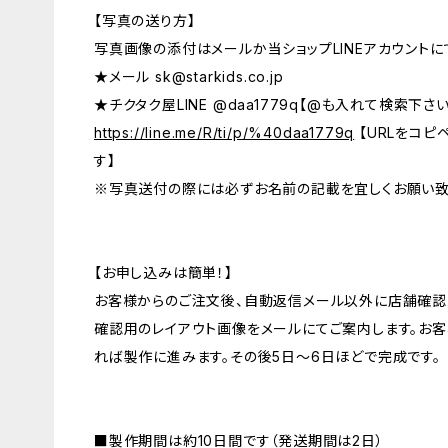
【写真の送り方】
写真画像の添付はメールか当ショップLINEアカウントに
★メール
sk@starkids.co.jp
★チクタク屋LINE @daa1779q【@も入れて検索下さ
https://line.me/R/ti/p/%40daa1779q
【URLをコピ
す】
※写真送付の際には必ずお名前の記載を宜しくお願い致
【お申し込みは簡単！】
お客様からのご注文後、自動返信メール以外に店舗確認
確認用のレイアウト画像をメールにてご案内します。お
れば製作に進みます。その後5日〜6日ほどで完成です。
■製作期間は約10日間です（発送期間は2日）