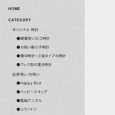
HOME
CATEGORY
オリジナル 時計
●開業祝いロゴ時計
●お祝い振り子時計
●懐中時計・小型タイプの時計
●ブック型の置き時計
出産祝い 内祝い
●Happy Bird
●ハッピースキップ
●風船アニマル
●コウノトリ