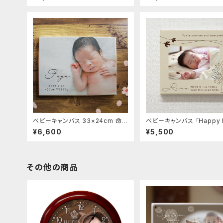
産内祝い お返しギフト
24cm 出産祝い 内祝い 
ド
ベビーキャンバス 33×24cm 命名
ベビーキャンバス 「Happy B
キャンバスプリント フォトパネル ニ
18×18cm 命名 キャンバス
¥6,600
¥5,500
ューボーンフォト 出産祝い 内祝い
ト フォトパネル 出産祝い 内祝い
赤ちゃん誕生記念に
赤ちゃん誕生記念に
その他の商品