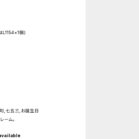
1154×1個)
句,七五三,お誕生日
レーム。
available