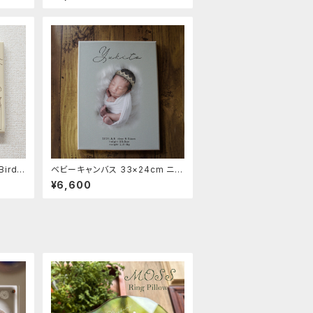
記念ボー
24cm 出産祝い 内祝い 記念ボー
ド
ird」
ベビーキャンバス 33×24cm ニュ
プリン
ーボーンフォト 出産祝い 内祝い
¥6,600
赤ちゃん誕生記念に