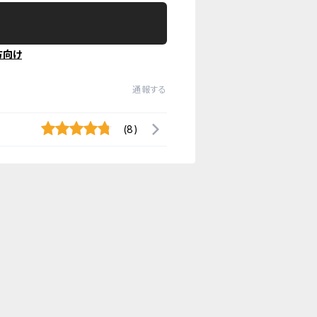
方向け
通報する
(8)