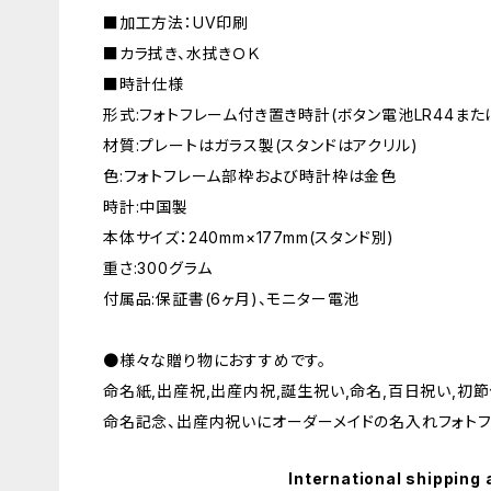
■加工方法：UV印刷
■カラ拭き、水拭きＯＫ
■時計仕様
形式:フォトフレーム付き置き時計(ボタン電池LR44またはL
材質:プレートはガラス製(スタンドはアクリル)
色:フォトフレーム部枠および時計枠は金色
時計:中国製
本体サイズ：240mm×177mm(スタンド別)
重さ:300グラム
付属品:保証書(6ヶ月)、モニター電池
●様々な贈り物におすすめです。
命名紙,出産祝,出産内祝,誕生祝い,命名,百日祝い,初節
命名記念、出産内祝いにオーダーメイドの名入れフォトフ
International shipping 