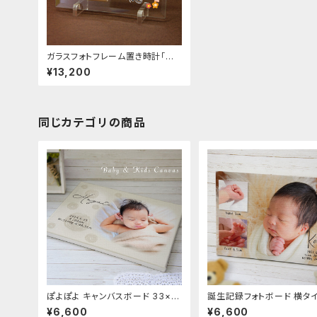
ガラスフォトフレーム置き時計「命
名 お花」 写真立て 出産祝い 出産
¥13,200
内祝い メモリアル 記念品 名入れ
写真L判用【オーダーメイド】
同じカテゴリの商品
ぽよぽよ キャンバスボード 33×2
誕生記録フォトボード 横タイ
4cm 写真プリント 誕生日 記念 出
んよ おてて キャンバスボード
¥6,600
¥6,600