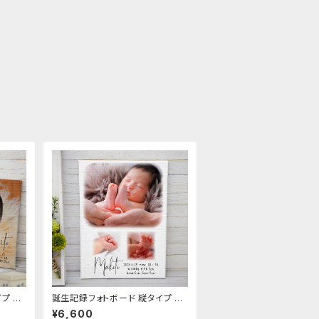
プ あ
誕生記録フォトボード 縦タイプ あ
 33×
んよ おてて キャンバスボード 33×
¥6,600