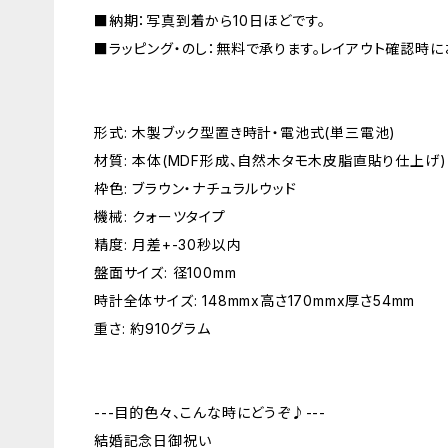
■納期：写真到着から10日ほどです。
■ラッピング・のし：無料で承ります。レイアウト確認時に
形式: 木製ブック型置き時計・電池式(単三電池)
材質: 本体(MDF形成、自然木タモ木皮脂直貼り仕上げ)
枠色: ブラウン・ナチュラルウッド
機械: クォーツタイプ
精度: 月差+-30秒以内
盤面サイズ: 径100mm
時計全体サイズ: 148mmx高さ170mmx厚さ54mm
重さ: 約910グラム
---目的色々、こんな時にどうぞ♪---
結婚記念日御祝い