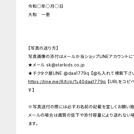
令和○年○月○日
大和 一恵
【写真の送り方】
写真画像の添付はメールか当ショップLINEアカウントに
★メール
sk@starkids.co.jp
★チクタク屋LINE @daa1779q 【@も入れて検索下さ
https://line.me/R/ti/p/%40daa1779q
【URLをコピ
す】
※写真送付の際には必ずお名前の記載を宜しくお願い致
メールの場合は画質の低下や添付容量により送れない場合
ます。