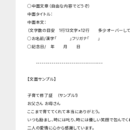
○中面文章（自由な内容でどうぞ）
中面タイトル：
中面本文：
（文字数の目安 1行13文字×12行 多少オーバーし
○お名前/漢字「 」フリガナ「 」
○記念日/ 年 月 日
----------------------------------
【文面サンプル】
子育て修了証 （サンプル1）
お父さん お母さん
ここまで育ててくれて本当にありがとう。
いつも励まし、時には叱り、時には優しい笑顔で包んでく
二人の愛情に心から感謝しています。