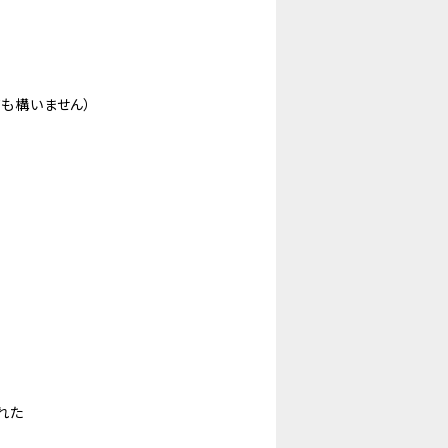
ても構いません）
れた