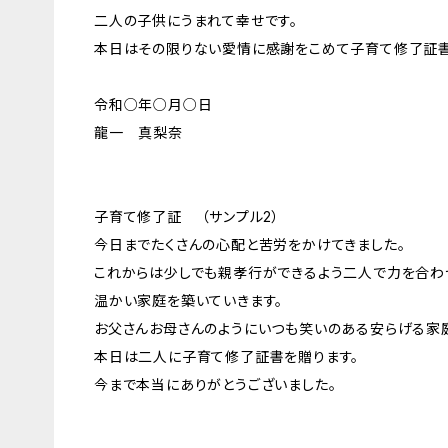
二人の子供にうまれて幸せです。
本日はその限りない愛情に感謝をこめて子育て修了証書
令和○年○月○日
龍一 真梨奈
子育て修了証 （サンプル2）
今日までたくさんの心配と苦労をかけてきました。
これからは少しでも親孝行ができるよう二人で力を合わ
温かい家庭を築いていきます。
お父さんお母さんのようにいつも笑いのある安らげる家
本日は二人に子育て修了証書を贈ります。
今まで本当にありがとうございました。