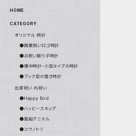
HOME
CATEGORY
オリジナル 時計
●開業祝いロゴ時計
●お祝い振り子時計
●懐中時計・小型タイプの時計
●ブック型の置き時計
出産祝い 内祝い
●Happy Bird
●ハッピースキップ
●風船アニマル
●コウノトリ