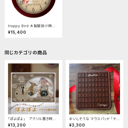
Happy Bird 木製壁掛け時計
35.5cm お誕生日 出産祝い 内
¥15,400
祝い
同じカテゴリの商品
「ぽよぽよ」 アクリル置き時
おいしそうな マウスパッド 「チョ
計 オーダーメイドの出産祝い
コレート」 バレンタイン 餞別 記
¥13,200
¥3,300
内祝い お返しギフト 誕生日
念品