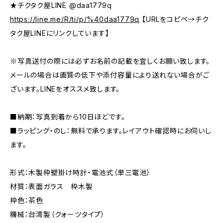
★チクタク屋LINE @daa1779q
https://line.me/R/ti/p/%40daa1779q
【URLをコピペ→チク
タク屋LINEにリンクしています】
※写真送付の際には必ずお名前の記載を宜しくお願い致します。
メールの場合は画質の低下や添付容量により送れない場合がご
ざいます。LINEをオススメ致します。
■納期：写真到着から10日ほどです。
■ラッピング・のし：無料で承ります。レイアウト確認時にお伺いし
ます。
形式：木製枠壁掛け時計・電池式（単三電池）
材質：表面ガラス 枠木製
枠色：茶色
機械：台湾製（クォーツタイプ）