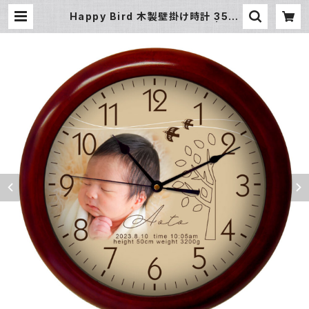
Happy Bird 木製壁掛け時計 35.5
cm お誕生日 出産祝い 内祝い | チク
タク屋 ココ！ 写真時計・名入れ・オ
ーダーメイド時計の通販