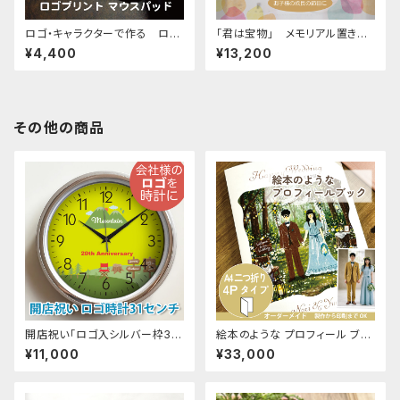
ロゴ・キャラクターで作る ロゴ
「君は宝物」 メモリアル置き時
マウスパッド / オリジナル印
計 オーダーメイドの出産祝い
¥4,400
¥13,200
刷 会社ロゴ ノベルティ ギフト
内祝い お返しギフト 誕生日
記念品
その他の商品
開店祝い「ロゴ入シルバー枠31
絵本のような プロフィール ブッ
センチ壁掛け時計」オーダーメイ
ク A4二つ折り4ページ「二人は
¥11,000
¥33,000
ド 壁掛け時計 スタンダード
絵本の主人公」 組み合わせ自由
ブライダルプロフィール・メニュ
ー・ご挨拶