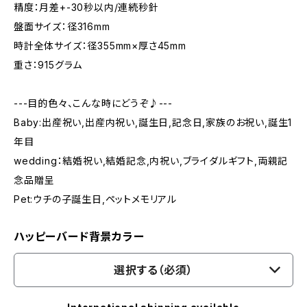
精度：月差+-30秒以内/連続秒針
盤面サイズ：径316mm
時計全体サイズ：径355mm×厚さ45mm
重さ：915グラム
---目的色々、こんな時にどうぞ♪---
Baby:出産祝い,出産内祝い,誕生日,記念日,家族のお祝い,誕生1
年目
wedding：結婚祝い,結婚記念,内祝い,ブライダルギフト,両親記
念品贈呈
Pet:ウチの子誕生日,ペットメモリアル
ハッピーバード背景カラー
選択する（必須）