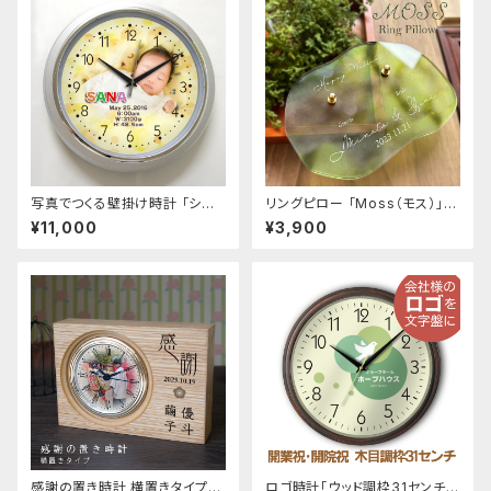
写真でつくる壁掛け時計 「シル
リングピロー 「Moss（モス）」
バー枠31センチ壁掛け時計」 オ
アクリル製 お名前 日付入ります
¥11,000
¥3,900
リジナル オーダーメイド 時計
感謝の置き時計 横置きタイプ
ロゴ時計「ウッド調枠31センチ壁