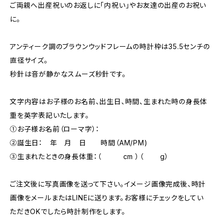
ご両親へ出産祝いのお返しに「内祝い」やお友達の出産のお祝い
に。
アンティーク調のブラウンウッドフレームの時計枠は35.5センチの
直径サイズ。
秒針は音が静かなスムーズ秒針です。
文字内容はお子様のお名前、出生日、時間、生まれた時の身長体
重を英字表記いたします。
①お子様お名前（ローマ字）：
②誕生日： 年 月 日 時間（AM/PM)
③生まれたときの身長体重：（ cm ）（ g）
ご注文後に写真画像を送って下さい。イメージ画像完成後、時計
画像をメールまたはLINEに送ります。お客様にチェックをしてい
ただきOKでしたら時計制作をします。