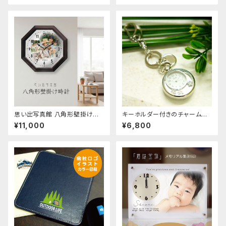
思い出写真館 八角形壁掛け時
キーホルダー付きのチャーム時
計 30.2cm 写真で作るオリジ
計 名入れ
¥11,000
¥6,800
ナル時計 オリジナル オーダー
メイド 時計